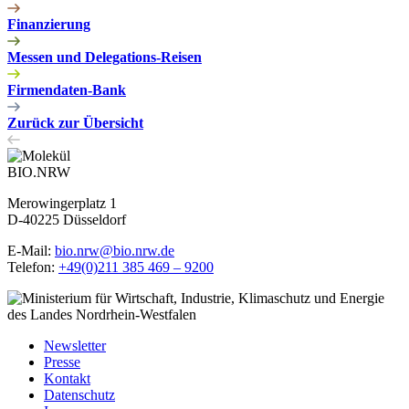
Finanzierung
Messen und Delegations-Reisen
Firmendaten-Bank
Zurück zur Übersicht
BIO.NRW
Merowingerplatz 1
D-40225 Düsseldorf
E-Mail:
bio.nrw@bio.nrw.de
Telefon:
+49(0)211 385 469 – 9200
Newsletter
Presse
Kontakt
Datenschutz